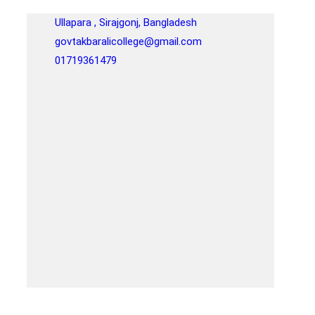
Ullapara , Sirajgonj, Bangladesh
govtakbaralicollege@gmail.com
01719361479